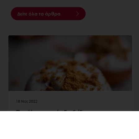
Δείτε όλα τα άρθρα
18 Νοε 2022
Προϊόντα χωρίς διοξείδιο του
τιτανίου και χωρίς συμβιβασμούς
στη γεύση και την υφή
Σύμφωνα με την πρόσφατη ανακοίνωση της