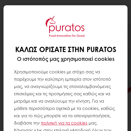
Togg
navi
ΚΑΛΏΣ ΟΡΊΣΑΤΕ ΣΤΗΝ PURATOS
Ο ιστότοπός μας χρησιμοποιεί cookies
Χρησιμοποιούμε cookies με στόχο σας να
παρέχουμε την καλύτερη εμπειρία στον ιστότοπό
μας, να αναγνωρίζουμε τις επαναλαμβανόμενες
επισκέψεις και τις προτιμήσεις σας καθώς και να
μετράμε και να αναλύουμε την κίνηση. Για να
μάθετε περισσότερα σχετικά με τα cookies, καθώς
και για το πώς μπορείτε να τα απενεργοποιήσετε,
ΦΈΡΤΕ ΤΗΝ ΚΑΙΝΟΤΟΜΊΑ ΣΕ
διαβάστε την
πολιτική για τα
cookies
μας.
ΚΆΘΕ ΓΛΥΚΙΆ ΣΤΙΓΜΉ
Κάνοντας κλικ στην επιλογή «Αποδοχή όλων των