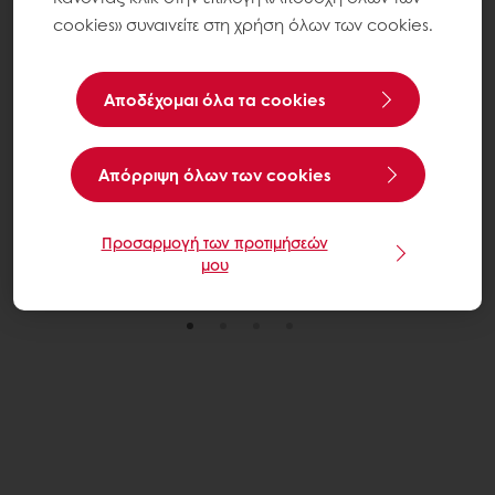
cookies» συναινείτε στη χρήση όλων των cookies.
Από αφράτα cakes μέχρι απολαυστικά γλυκά, τα
καινοτόμα συστατικά μας σάς δίνουν τη δυνατότητα να
Αποδέχομαι όλα τα cookies
δημιουργείτε σύγχρονες προτάσεις ζαχαροπλαστικής
που ισορροπούν την απόλαυση με την πιο συνειδητή
διατροφή — χωρίς συμβιβασμούς στη γεύση ή την
Aπόρριψη όλων των cookies
ποιότητα.
Ανακαλύψτε περισσότερα εδώ
Προσαρμογή των προτιμήσεών
μου