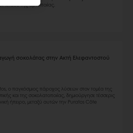
τον κλάδο της αρτοποιίας.
αραγωγή σοκολάτας στην Ακτή Ελεφαντοστού
atos, ο παγκόσμιος πάροχος λύσεων στον τομέα της
ικής και της σοκολατοποιίας, δημιούργησε τέσσερις
νική ήπειρο, μεταξύ αυτών την Puratos Côte