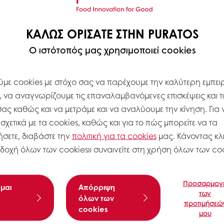
Η μεγαλύτερη επένδυση στην 
διπλασιασμό της δυναμικότητ
ΚΑΛΏΣ ΟΡΊΣΑΤΕ ΣΤΗΝ PURATOS
Erembodegem, καθώς η ζήτησ
να αυξάνεται.
Ο ιστότοπός μας χρησιμοποιεί cookies
Διαβάστε περισσότερα
με cookies με στόχο σας να παρέχουμε την καλύτερη εμπειρ
, να αναγνωρίζουμε τις επαναλαμβανόμενες επισκέψεις και τ
σας καθώς και να μετράμε και να αναλύουμε την κίνηση. Για 
χετικά με τα cookies, καθώς και για το πώς μπορείτε να τα
Η Puratos ανακοινώνει το
σετε, διαβάστε την
πολιτική για τα
cookies
μας. Κάνοντας κλι
στις Φιλιππίνες
δοχή όλων των cookies» συναινείτε στη χρήση όλων των coo
28 Οκτ 2021
Εταιρικά νέα
Δεσμεύσεις
Προσαρμογ
μαι
Aπόρριψη
των
όλων των
Ο Όμιλος Puratos ανακοινώνε
προτιμήσεώ
cookies
προσφέροντας ευκαιρίες πο
μου
νέων ανθρώπων σε αναπτυσσ