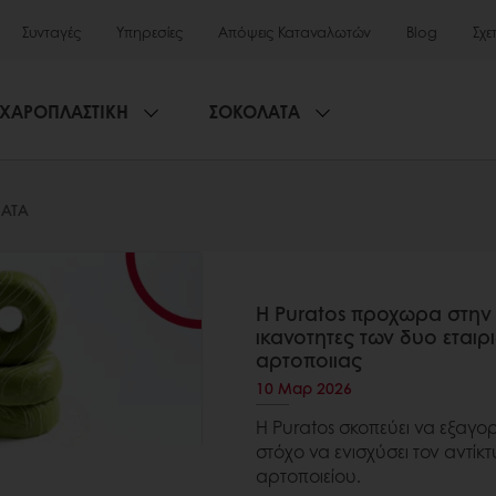
Συνταγές
Υπηρεσίες
Απόψεις Καταναλωτών
Blog
Σχε
ΧΑΡΟΠΛΑΣΤΙΚΗ
ΣΟΚΟΛΑΤΑ
ΑΤΑ
Η Puratos προχωρα στην
ικανοτητες των δυο εταιρ
αρτοποιιας
10 Μαρ 2026
Η Puratos σκοπεύει να εξαγο
στόχο να ενισχύσει τον αντίκ
αρτοποιείου.