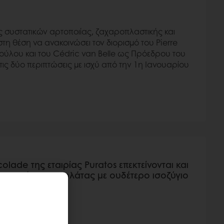
ς συστατικών αρτοποιίας, ζαχαροπλαστικής και
τη θέση να ανακοινώσει τον διορισμό του Pierre
βούλου και του Cédric van Belle ως Πρόεδρου του
στις δύο περιπτώσεις με ισχύ από την 1η Ιανουαρίου
olade της εταιρίας Puratos επεκτείνονται και
εργοστάσιο σοκολάτας με ουδέτερο ισοζύγιο
νέα