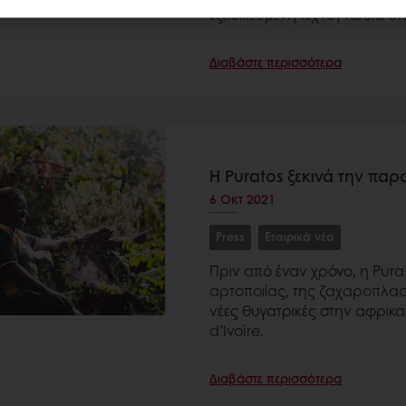
εξειδικευμένη τεχνογνωσία σ
Διαβάστε περισσότερα
Η Puratos ξεκινά την π
6 Οκτ 2021
Press
Εταιρικά νέα
Πριν από έναν χρόνο, η Pur
αρτοποιίας, της ζαχαροπλαστ
νέες θυγατρικές στην αφρικα
d’Ivoire.
Διαβάστε περισσότερα