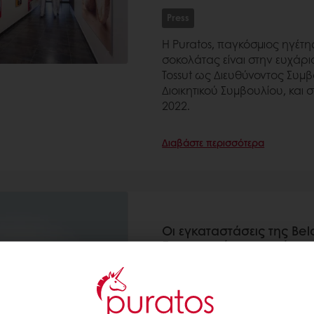
Press
Η Puratos, παγκόσμιος ηγέτη
σοκολάτας είναι στην ευχάρισ
Tossut ως Διευθύνοντος Συμ
Διοικητικού Συμβουλίου, και 
2022.
Διαβάστε περισσότερα
Οι εγκαταστάσεις της Belc
δημιουργείται το πρώτο 
άνθρακα παγκοσμίως
8 Νοε 2021
Press
Δεσμεύσεις
Εταιρικά 