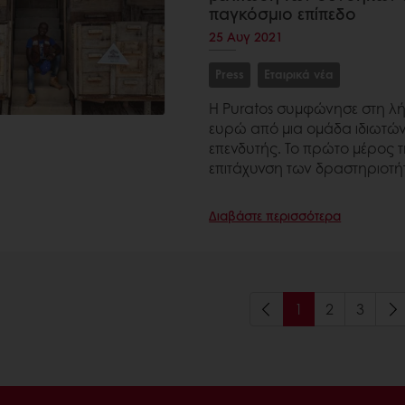
παγκόσμιο επίπεδο
25 Αυγ 2021
Press
Εταιρικά νέα
Η Puratos συμφώνησε στη λ
ευρώ από μια ομάδα ιδιωτών
επενδυτής. Το πρώτο μέρος 
επιτάχυνση των δραστηριοτ
Διαβάστε περισσότερα
1
2
3