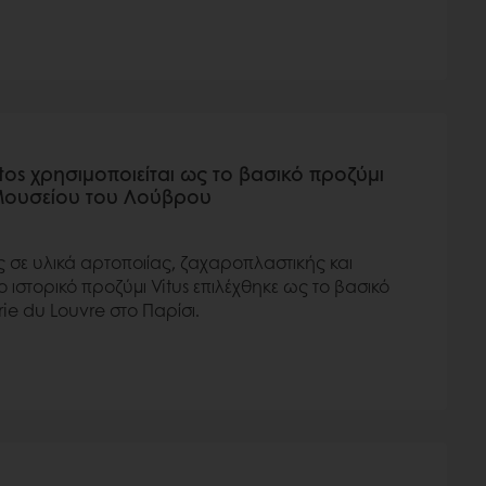
atos χρησιμοποιείται ως το βασικό προζύμι
 Μουσείου του Λούβρου
ς σε υλικά αρτοποιίας, ζαχαροπλαστικής και
ο ιστορικό προζύμι Vitus επιλέχθηκε ως το βασικό
ie du Louvre στο Παρίσι.