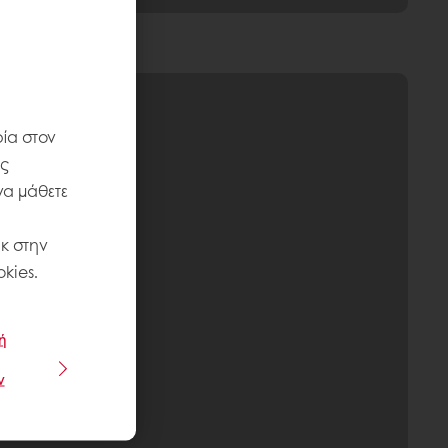
ία στον
ις
να μάθετε
κ στην
kies.
ή
ν