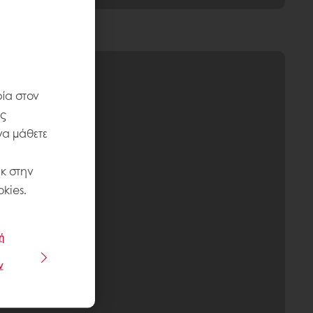
ία στον
ις
να μάθετε
κ στην
kies.
ή
ν