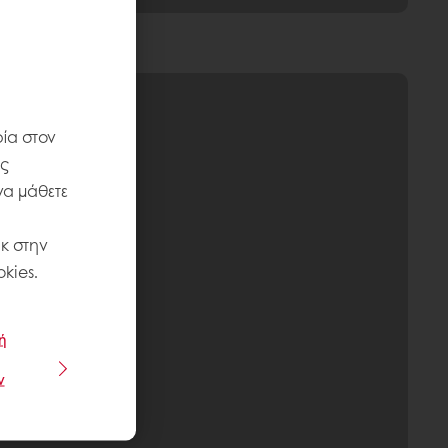
ία στον
ις
να μάθετε
κ στην
kies.
ή
ν