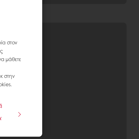
ία στον
ις
να μάθετε
κ στην
kies.
ή
ν