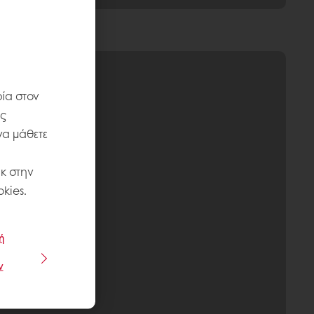
ία στον
ις
να μάθετε
κ στην
kies.
ή
ν