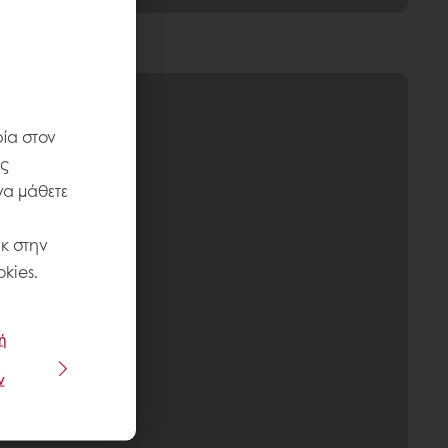
ία στον
ις
να μάθετε
κ στην
kies.
ή
ν