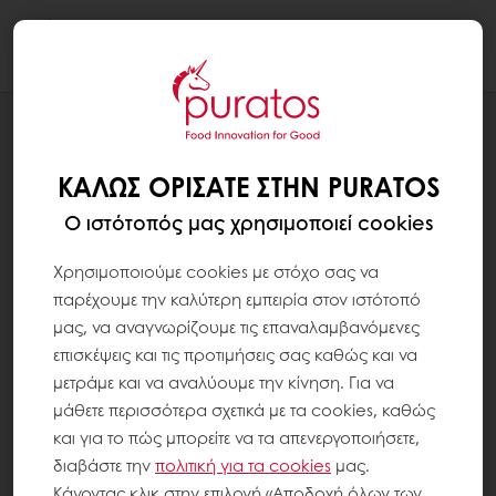
Togg
navi
ΣΥΝΤΑΓΕΣ
ΨΩΜΊ ΘΡΑΚΙΏΤΙΚΟ ΜΕ O-TENTIC
ΚΑΛΏΣ ΟΡΊΣΑΤΕ ΣΤΗΝ PURATOS
Ο ιστότοπός μας χρησιμοποιεί cookies
Χρησιμοποιούμε cookies με στόχο σας να
παρέχουμε την καλύτερη εμπειρία στον ιστότοπό
μας, να αναγνωρίζουμε τις επαναλαμβανόμενες
επισκέψεις και τις προτιμήσεις σας καθώς και να
μετράμε και να αναλύουμε την κίνηση. Για να
μάθετε περισσότερα σχετικά με τα cookies, καθώς
και για το πώς μπορείτε να τα απενεργοποιήσετε,
διαβάστε την
πολιτική για τα
cookies
μας.
Κάνοντας κλικ στην επιλογή «Αποδοχή όλων των