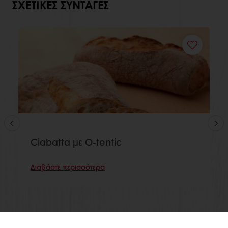
ΣΧΕΤΙΚΈΣ ΣΥΝΤΑΓΈΣ
Ciabatta με O-tentic
Διαβάστε περισσότερα