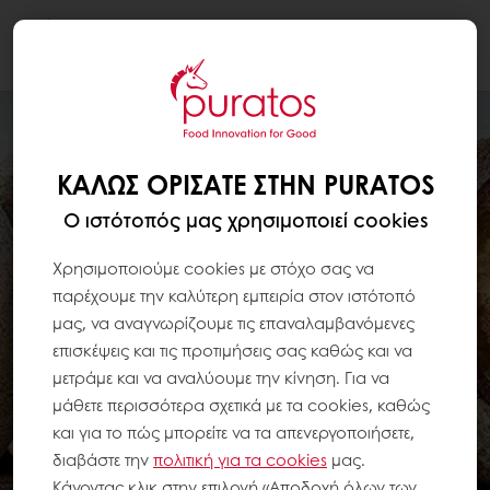
Togg
navi
ΚΑΛΏΣ ΟΡΊΣΑΤΕ ΣΤΗΝ PURATOS
Ο ιστότοπός μας χρησιμοποιεί cookies
Χρησιμοποιούμε cookies με στόχο σας να
παρέχουμε την καλύτερη εμπειρία στον ιστότοπό
μας, να αναγνωρίζουμε τις επαναλαμβανόμενες
επισκέψεις και τις προτιμήσεις σας καθώς και να
μετράμε και να αναλύουμε την κίνηση. Για να
μάθετε περισσότερα σχετικά με τα cookies, καθώς
και για το πώς μπορείτε να τα απενεργοποιήσετε,
διαβάστε την
πολιτική για τα
cookies
μας.
Κάνοντας κλικ στην επιλογή «Αποδοχή όλων των