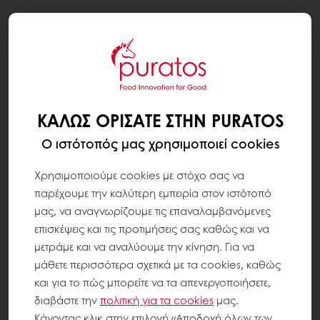
Togg
navi
ΣΥΝΤΑΓΕΣ
TEGRAL CLARA - ΓΑΛΛΙΚΌ CHOUX
ΚΑΛΏΣ ΟΡΊΣΑΤΕ ΣΤΗΝ PURATOS
Ο ιστότοπός μας χρησιμοποιεί cookies
Χρησιμοποιούμε cookies με στόχο σας να
παρέχουμε την καλύτερη εμπειρία στον ιστότοπό
μας, να αναγνωρίζουμε τις επαναλαμβανόμενες
επισκέψεις και τις προτιμήσεις σας καθώς και να
μετράμε και να αναλύουμε την κίνηση. Για να
μάθετε περισσότερα σχετικά με τα cookies, καθώς
και για το πώς μπορείτε να τα απενεργοποιήσετε,
διαβάστε την
πολιτική για τα
cookies
μας.
Κάνοντας κλικ στην επιλογή «Αποδοχή όλων των