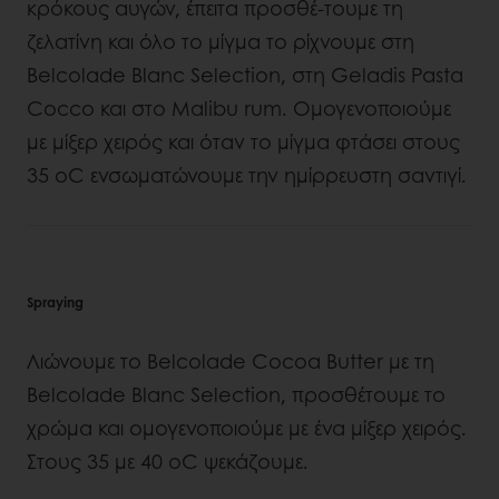
κρόκους αυγών, έπειτα προσθέ-τουμε τη
ζελατίνη και όλο το μίγμα το ρίχνουμε στη
Belcolade Blanc Selection, στη Geladis Pasta
Cocco και στο Malibu rum. Ομογενοποιούμε
με μίξερ χειρός και όταν το μίγμα φτάσει στους
35 οC ενσωματώνουμε την ημίρρευστη σαντιγί.
Spraying
Λιώνουμε το Belcolade Cocoa Butter με τη
Belcolade Blanc Selection, προσθέτουμε το
χρώμα και ομογενοποιούμε με ένα μίξερ χειρός.
Στους 35 με 40 οC ψεκάζουμε.