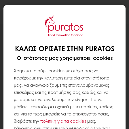
Togg
navi
ΣΥΝΤΑΓΕΣ
WHITE CHOCOLATE PROFITEROL
ΚΑΛΏΣ ΟΡΊΣΑΤΕ ΣΤΗΝ PURATOS
Ο ιστότοπός μας χρησιμοποιεί cookies
Χρησιμοποιούμε cookies με στόχο σας να
παρέχουμε την καλύτερη εμπειρία στον ιστότοπό
μας, να αναγνωρίζουμε τις επαναλαμβανόμενες
επισκέψεις και τις προτιμήσεις σας καθώς και να
μετράμε και να αναλύουμε την κίνηση. Για να
μάθετε περισσότερα σχετικά με τα cookies, καθώς
και για το πώς μπορείτε να τα απενεργοποιήσετε,
διαβάστε την
πολιτική για τα
cookies
μας.
Κάνοντας κλικ στην επιλογή «Αποδοχή όλων των