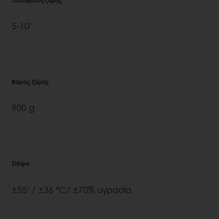
Ξεκούραση ζύμης
5-10’
Βάρος ζύμης
900 g
Στόφα
±55’ / ±36 °C/ ±70% υγρασία