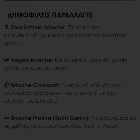
ΔΗΜΟΦΙΛΕΊΣ ΠΑΡΑΛΛΑΓΈΣ
🍫
Σοκολατένιο Brioche:
Πλούσιο και
απολαυστικό, με κακάο για έντονη σοκολατένια
γεύση.
🌱 Vegan brioche
: Με φυτικά συστατικά, χωρίς
γαλακτοκομικά και αυγά.
🥐 Brioche Croissant
: Ένας συνδυασμός των
φυλλωτών στρώσεων του croissant με τον
πλούτο του brioche.
🍬 Brioche Praline (Saint Genix):
Διακοσμημένο με
τις εμβληματικές ροζ πραλίνες από τη Λυών.