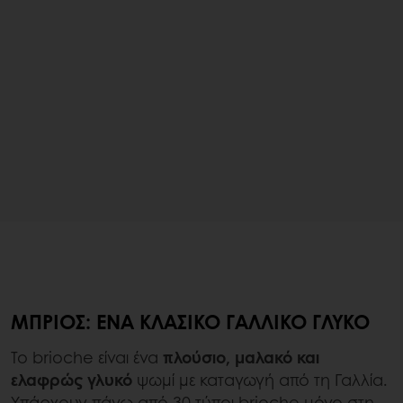
ΜΠΡΙΌΣ: ΈΝΑ ΚΛΑΣΙΚΌ ΓΑΛΛΙΚΌ ΓΛΥΚΌ
Το brioche είναι ένα
πλούσιο, μαλακό και
ελαφρώς γλυκό
ψωμί με καταγωγή από τη Γαλλία.
Υπάρχουν πάνω από 30 τύποι brioche μόνο στη