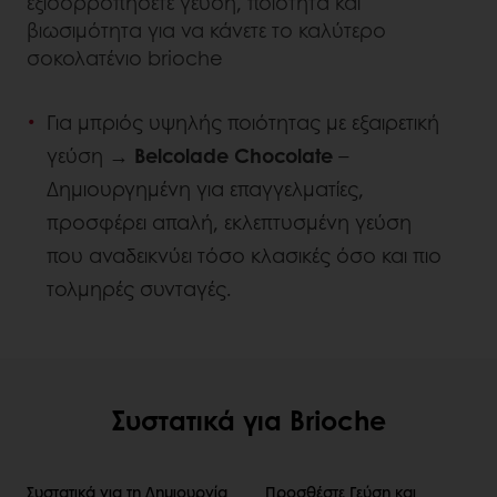
εξισορροπήσετε γεύση, ποιότητα και
βιωσιμότητα για να κάνετε το καλύτερο
σοκολατένιο brioche
Για μπριός υψηλής ποιότητας με εξαιρετική
γεύση →
Belcolade Chocolate
–
Δημιουργημένη για επαγγελματίες,
προσφέρει απαλή, εκλεπτυσμένη γεύση
που αναδεικνύει τόσο κλασικές όσο και πιο
τολμηρές συνταγές.
Συστατικά για Brioche
Συστατικά για τη Δημιουργία
Προσθέστε Γεύση και