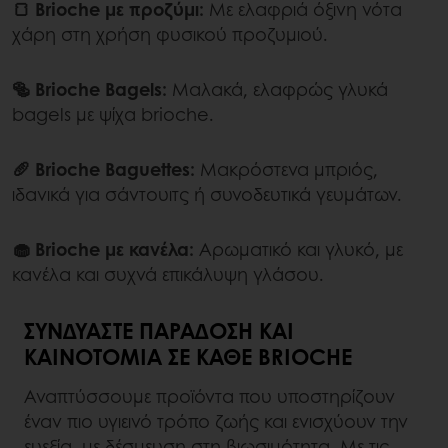
🍞 Brioche με προζύμι:
Με ελαφριά όξινη νότα
χάρη στη χρήση φυσικού προζυμιού.
🥯 Brioche Bagels:
Μαλακά, ελαφρώς γλυκά
bagels με ψίχα brioche.
🥖 Brioche Baguettes:
Μακρόστενα μπριός,
ιδανικά για σάντουιτς ή συνοδευτικά γευμάτων.
🧁 Brioche με κανέλα:
Αρωματικό και γλυκό, με
κανέλα και συχνά επικάλυψη γλάσου.
ΣΥΝΔΥΆΣΤΕ ΠΑΡΆΔΟΣΗ ΚΑΙ
ΚΑΙΝΟΤΟΜΊΑ ΣΕ ΚΆΘΕ BRIOCHE
Αναπτύσσουμε προϊόντα που υποστηρίζουν
έναν πιο υγιεινό τρόπο ζωής και ενισχύουν την
ευεξία, με δέσμευση στη βιωσιμότητα. Με τις