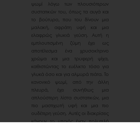
ψωμί λόγω των πλουσιότερων
συστατικών του, όπως τα αυγά και
το βούτυρο, που του δίνουν μια
μαλακή, αφράτη υφή και μια
ελαφρώς γλυκιά γεύση. Αυτή η
εμπλουτισμένη ζύμη έχει ως
αποτέλεσμα ένα χρυσοκίτρινο
χρώμα και μια τρυφερή ψίχα,
καθιστώντας το ευέλικτο τόσο για
γλυκά όσο και για αλμυρά πιάτα. Το
κανονικό ψωμί, από την άλλη
πλευρά, έχει συνήθως μια
απλούστερη λίστα συστατικών, μια
πιο μαστιχωτή υφή και μια πιο
ουδέτερη γεύση. Αυτές οι διακρίσεις
κάνουν το μπριός έναν πολυτελή
τύπο ψωμιού που απολαμβάνεται
για τη μοναδική του γεύση και υφή.