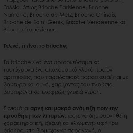
Γαλλία, όπως Brioche Parisienne, Brioche
Nanterre, Brioche de Metz, Brioche Chinois,
Brioche de Saint-Genix, Brioche Vendéenne και
Brioche Tropézienne.
Τελικά, τι είναι το brioche;
Το brioche είναι ένα αρτοσκεύασμα και
ταυτόχρονα ένα απολαυστικό γλυκό προϊόν
αρτοποιίας, που παραδοσιακά παρασκευάζεται με
βούτυρο και αυγά, χαρίζοντάς του πλούσια,
βουτυρένια και ελαφρώς γλυκιά γεύση.
Συνιστάται
αργή και μακρά ανάμειξη πριν την
προσθήκη των λιπαρών
, ώστε να δημιουργηθεί η
χαρακτηριστική, απαλή και «λιωμένη» υφή του
brioche. Στη βιομηχανική παραγωγή, ο