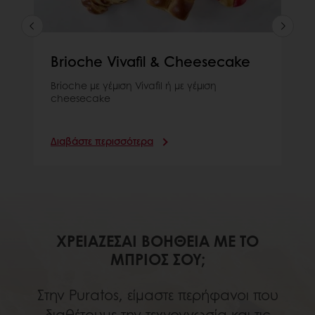
Brioche Vivafil & Cheesecake
Brioche με γέμιση Vivafil ή με γέμιση
cheesecake
Διαβάστε περισσότερα
ΧΡΕΙΆΖΕΣΑΙ ΒΟΉΘΕΙΑ ΜΕ ΤΟ
ΜΠΡΙΌΣ ΣΟΥ;
Στην Puratos, είμαστε περήφανοι που
διαθέτουμε την τεχνογνωσία και τις