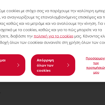
με cookies με στόχο σας να παρέχουμε την καλύτερη εμπειρ
, να αναγνωρίζουμε τις επαναλαμβανόμενες επισκέψεις και τ
σας καθώς και να μετράμε και να αναλύουμε την κίνηση. Για 
χετικά με τα cookies, καθώς και για το πώς μπορείτε να τα
σετε, διαβάστε την
πολιτική για τα
cookies
μας. Κάνοντας κλι
δοχή όλων των cookies» συναινείτε στη χρήση όλων των coo
Ηλεκτρονική πληρωμή
Παραγγελία 24/7
Προσαρμογ
μαι
Aπόρριψη
των
όλων των
προτιμήσεώ
cookies
 ΤΗΝ PURATOS
μου
Α