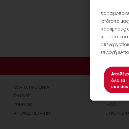
Χρησιμοποιού
ιστότοπό μας
προτιμήσεις 
περισσότερα σ
απενεργοποιή
επιλογή «Απο
Αποδέχο
όλα τα
cookies
ΟΛΑ ΤΑ ΠΡΟΪΟΝΤΑ
ΣΧΕΤΙΚΑ ΜΕ
ΣΥΝΤΑΓΕΣ
ΝΕΑ
ΥΠΗΡΕΣΙΕΣ
BLOG
ΑΠΟΨΕΙΣ ΠΕΛΑΤΩΝ
ΕΠΙΚΟΙΝΩΝΙ