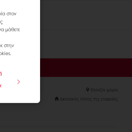
ία στον
ις
να μάθετε
κ στην
kies.
ή
ν
Επιλέξτε χώρα
Δικτυακός τόπος της εταιρείας