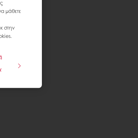
ις
να μάθετε
κ στην
kies.
ή
ν