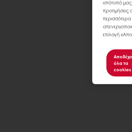
ιστότοπό μας
προτιμήσεις 
περισσότερα σ
απενεργοποιή
επιλογή «Απο
Αποδέχο
όλα τα
cookies