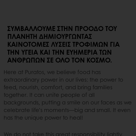
ΣΥΜΒΆΛΛΟΥΜΕ ΣΤΗΝ ΠΡΌΟΔΟ ΤΟΥ
ΠΛΑΝΉΤΗ ΔΗΜΙΟΥΡΓΏΝΤΑΣ
ΚΑΙΝΟΤΌΜΕΣ ΛΎΣΕΙΣ ΤΡΟΦΊΜΩΝ ΓΙΑ
ΤΗΝ ΥΓΕΊΑ ΚΑΙ ΤΗΝ ΕΥΗΜΕΡΊΑ ΤΩΝ
ΑΝΘΡΏΠΩΝ ΣΕ ΌΛΟ ΤΟΝ ΚΌΣΜΟ.
Here at Puratos, we believe food has
extraordinary power in our lives: the power to
feed, nourish, comfort, and bring families
together. It can unite people of all
backgrounds, putting a smile on our faces as we
celebrate life’s moments—big and small. It even
has the unique power to heal!
We do not take this great responsibility lightly,