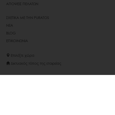
ΑΠΟΨΕΙΣ ΠΕΛΑΤΩΝ
ΣΧΕΤΙΚΑ ΜΕ ΤΗΝ PURATOS
ΝΕΑ
BLOG
ΕΠΙΚΟΙΝΩΝΙΑ
Επιλέξτε χώρα
Δικτυακός τόπος της εταιρείας
+30-22620-32407 - 09
Info@puratos.gr