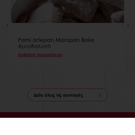
Pami artepan Marzipan Bake
Αμυγδαλωτό
Διαβάστε περισσότερα
Δείτε όλες τις συνταγές
Ηλεκτρονική πληρωμή
Παραγγελία 24/7