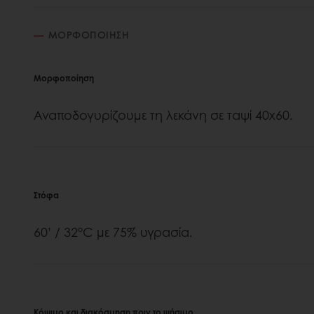
ΜΟΡΦΟΠΟΊΗΣΗ
Μορφοποίηση
Αναποδογυρίζουμε τη λεκάνη σε ταψί 40x60.
Στόφα
60’ / 32°C με 75% υγρασία.
Κόψιμο και διακόσμηση πριν το ψήσιμο