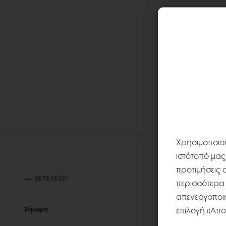
Χρησιμοποιού
ιστότοπό μας
προτιμήσεις 
ΕΚΤΈΛΕΣΗ
περισσότερα σ
απενεργοποιή
επιλογή «Απο
Ζύμωμα