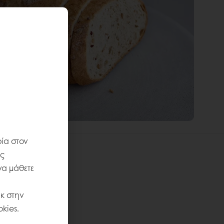
ία στον
ις
να μάθετε
κ στην
kies.