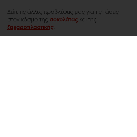
Δείτε τις άλλες προβλέψεις μας για τις τάσεις
στον κόσμο της
σοκολάτας
και της
ζαχαροπλαστικής
.
Ανακαλύψτε και άλλα άρθρα
LinkedIn
Twitter
Facebook
Pinterest
WhatsApp