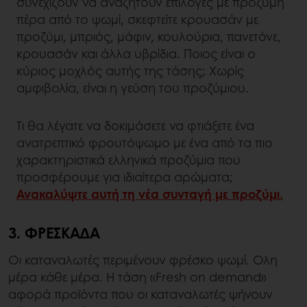
συνεχίζουν να αναζητούν επιλογές με προζύμη
πέρα από το ψωμί, σκεφτείτε κρουασάν με
προζύμι, μπριός, μάφιν, κουλούρια, πανετόνε,
κρουασάν και άλλα υβρίδια. Ποιος είναι ο
κύριος μοχλός αυτής της τάσης; Χωρίς
αμφιβολία, είναι η γεύση του προζύμιου.
Τι θα λέγατε να δοκιμάσετε να φτιάξετε ένα
ανατρεπτικό φρουτόψωμο με ένα από τα πιο
χαρακτηριστικά ελληνικά προζύμια που
προσφέρουμε για ιδιαίτερα αρώματα;
Ανακαλύψτε αυτή τη νέα συνταγή με προζύμι.
3. ΦΡΕΣΚΑΔΑ
Οι καταναλωτές περιμένουν φρέσκο ψωμί. Ολη
μέρα κάθε μέρα. Η τάση «Fresh on demand»
αφορά προϊόντα που οι καταναλωτές ψήνουν