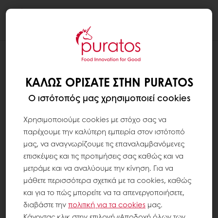
Togg
navi
VISION MAGAZINES
VISION ΤΕΥΧΟΣ 27
ΚΑΛΏΣ ΟΡΊΣΑΤΕ ΣΤΗΝ PURATOS
Ο ιστότοπός μας χρησιμοποιεί cookies
Χρησιμοποιούμε cookies με στόχο σας να
παρέχουμε την καλύτερη εμπειρία στον ιστότοπό
μας, να αναγνωρίζουμε τις επαναλαμβανόμενες
επισκέψεις και τις προτιμήσεις σας καθώς και να
μετράμε και να αναλύουμε την κίνηση. Για να
μάθετε περισσότερα σχετικά με τα cookies, καθώς
και για το πώς μπορείτε να τα απενεργοποιήσετε,
διαβάστε την
πολιτική για τα
cookies
μας.
Κάνοντας κλικ στην επιλογή «Αποδοχή όλων των