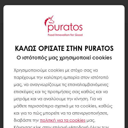
Togg
navi
VISION MAGAZINES
VISION ΤΕΥΧΟΣ 16
ΚΑΛΏΣ ΟΡΊΣΑΤΕ ΣΤΗΝ PURATOS
Ο ιστότοπός μας χρησιμοποιεί cookies
Χρησιμοποιούμε cookies με στόχο σας να
παρέχουμε την καλύτερη εμπειρία στον ιστότοπό
μας, να αναγνωρίζουμε τις επαναλαμβανόμενες
επισκέψεις και τις προτιμήσεις σας καθώς και να
μετράμε και να αναλύουμε την κίνηση. Για να
μάθετε περισσότερα σχετικά με τα cookies, καθώς
και για το πώς μπορείτε να τα απενεργοποιήσετε,
διαβάστε την
πολιτική για τα
cookies
μας.
Κάνοντας κλικ στην επιλογή «Αποδοχή όλων των