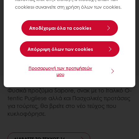
cookies» συναινείτε στη χρήση όλων των cookies.
Αποδέχομαι όλα τα cookies
Aπόρριψη όλων των cookies
Προσαρμογή των προτιμήσεών
μου
Φυσικά προζύμια Sapore, σνακ με το Ιταλικό O-
tentic Pugliese αλλά και Πασχαλικές προτάσεις
για τούρτες, θα βρείτε στο νέο τεύχος που
κυκλοφόρησε.