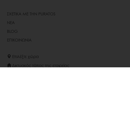
ΣΧΕΤΙΚΑ ΜΕ ΤΗΝ PURATOS
ΝΕΑ
BLOG
ΕΠΙΚΟΙΝΩΝΙΑ
Επιλέξτε χώρα
Δικτυακός τόπος της εταιρείας
+30-22620-32407 - 09
Info@puratos.gr