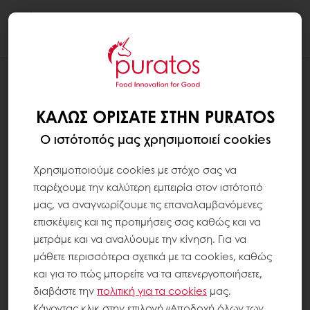
Togg
navi
ΣΥΝΤΑΓΕΣ
VEGAN VANILLA ΜΗΛΌΠΙΤΑ
ΚΑΛΏΣ ΟΡΊΣΑΤΕ ΣΤΗΝ PURATOS
Ο ιστότοπός μας χρησιμοποιεί cookies
Χρησιμοποιούμε cookies με στόχο σας να
παρέχουμε την καλύτερη εμπειρία στον ιστότοπό
μας, να αναγνωρίζουμε τις επαναλαμβανόμενες
επισκέψεις και τις προτιμήσεις σας καθώς και να
μετράμε και να αναλύουμε την κίνηση. Για να
μάθετε περισσότερα σχετικά με τα cookies, καθώς
και για το πώς μπορείτε να τα απενεργοποιήσετε,
διαβάστε την
πολιτική για τα
cookies
μας.
Κάνοντας κλικ στην επιλογή «Αποδοχή όλων των