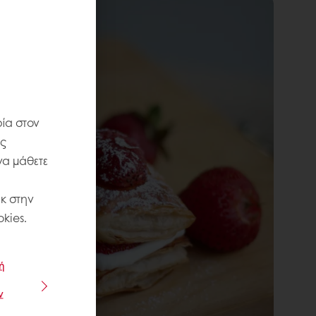
ία στον
ις
να μάθετε
κ στην
kies.
ή
ν