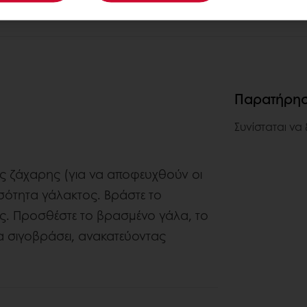
Παρατήρη
Συνίσταται να
ης ζάχαρης (για να αποφευχθούν οι
οσότητα γάλακτος. Βράστε το
ης. Προσθέστε το βρασμένο γάλα, το
α σιγοβράσει, ανακατεύοντας