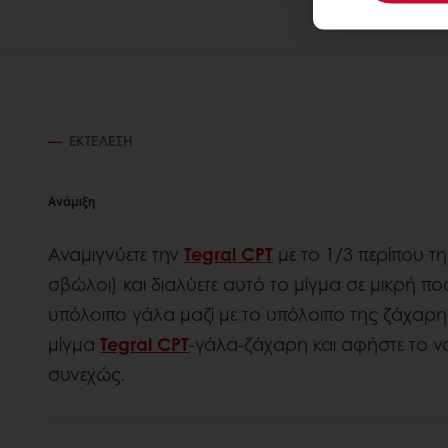
ΕΚΤΈΛΕΣΗ
Ανάμιξη
Αναμιγνύετε την
Tegral CPT
με το 1/3 περίπου τ
σβώλοι) και διαλύετε αυτό το μίγμα σε μικρή π
υπόλοιπο γάλα μαζί με το υπόλοιπο της ζάχαρ
μίγμα
Tegral CPT
-γάλα-ζάχαρη και αφήστε το ν
συνεχώς.