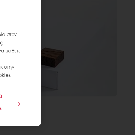
ία στον
ις
να μάθετε
κ στην
kies.
ή
ν