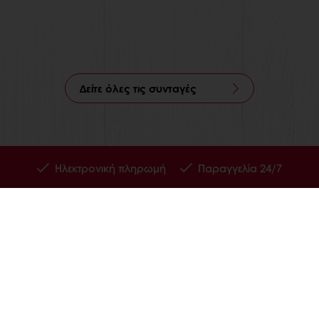
Δείτε όλες τις συνταγές
Ηλεκτρονική πληρωμή
Παραγγελία 24/7
 ΤΗΝ PURATOS
Α