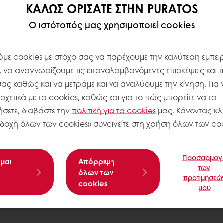
ΚΑΛΏΣ ΟΡΊΣΑΤΕ ΣΤΗΝ PURATOS
Ο ιστότοπός μας χρησιμοποιεί cookies
με cookies με στόχο σας να παρέχουμε την καλύτερη εμπειρ
, να αναγνωρίζουμε τις επαναλαμβανόμενες επισκέψεις και τ
σας καθώς και να μετράμε και να αναλύουμε την κίνηση. Για 
χετικά με τα cookies, καθώς και για το πώς μπορείτε να τα
σετε, διαβάστε την
πολιτική για τα
cookies
μας. Κάνοντας κλι
δοχή όλων των cookies» συναινείτε στη χρήση όλων των coo
Προσαρμογ
μαι
Aπόρριψη
των
όλων των
προτιμήσεώ
cookies
μου