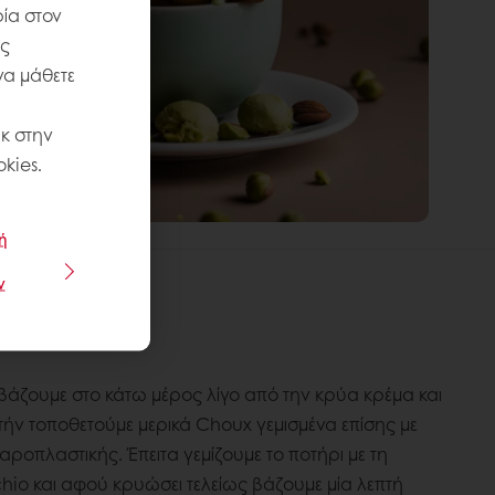
ία στον
ις
να μάθετε
κ στην
kies.
ή
ν
 βάζουμε στο κάτω μέρος λίγο από την κρύα κρέμα και
ήν τοποθετούμε μερικά Choux γεμισμένα επίσης με
αροπλαστικής. Έπειτα γεμίζουμε το ποτήρι με τη
hio και αφού κρυώσει τελείως βάζουμε μία λεπτή