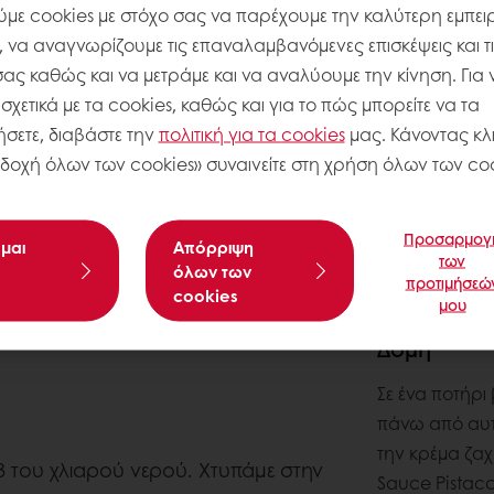
με cookies με στόχο σας να παρέχουμε την καλύτερη εμπειρ
, να αναγνωρίζουμε τις επαναλαμβανόμενες επισκέψεις και τ
σας καθώς και να μετράμε και να αναλύουμε την κίνηση. Για 
χετικά με τα cookies, καθώς και για το πώς μπορείτε να τα
σετε, διαβάστε την
πολιτική για τα
cookies
μας. Κάνοντας κλι
δοχή όλων των cookies» συναινείτε στη χρήση όλων των coo
Προσαρμογ
μαι
Aπόρριψη
των
όλων των
προτιμήσεώ
cookies
μου
Δομή
Σε ένα ποτήρι
πάνω από αυτ
την κρέμα ζαχ
/3 του χλιαρού νερού. Χτυπάμε στην
Sauce Pistacc