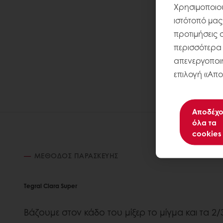
Χρησιμοποιού
ιστότοπό μας
προτιμήσεις 
περισσότερα σ
απενεργοποιή
επιλογή «Απο
Αποδέχο
όλα τα
cookies
ΜΈΘΟΔΟΣ ΠΑΡΑΣΚΕΥΉΣ
Tegral Clara Super
Βάζουμε στον κάδο του μίξερ το μίγμα και τα 2