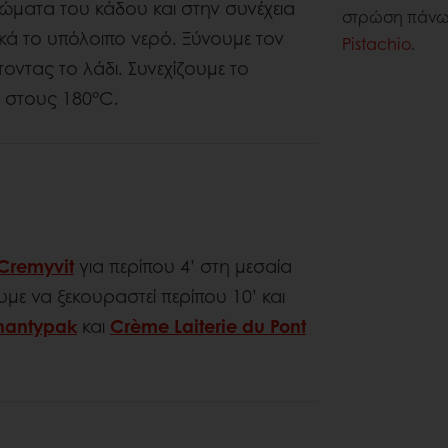
ιχώματα του κάδου και στην συνέχεια
στρώση πάνω 
κά το υπόλοιπο νερό. Ξύνουμε τον
Pistachio
.
οντας το λάδι. Συνεχίζουμε το
’ στους 180°C.
Cremyvit
για περίπου 4’ στη μεσαία
με να ξεκουραστεί περίπου 10’ και
hantypak
και
Crème Laiterie du Pont