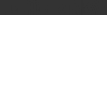
Δείτε όλες τις συνταγές
Ηλεκτρονική πληρωμή
Παραγγελία 24/7
 ΤΗΝ PURATOS
Α