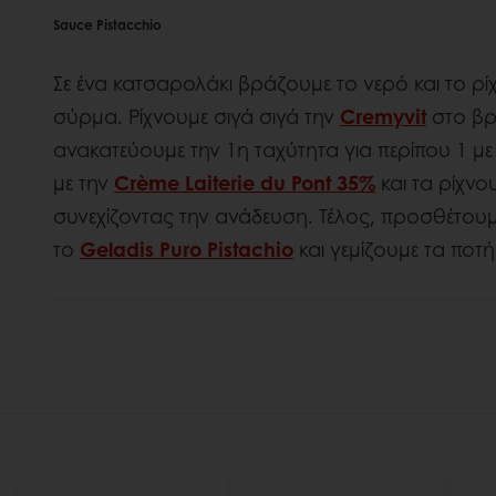
Sauce Pistacchio
Σε ένα κατσαρολάκι βράζουμε το νερό και το ρί
σύρμα. Ρίχνουμε σιγά σιγά την
Cremyvit
στο βρ
ανακατεύουμε την 1η ταχύτητα για περίπου 1 με
με την
Crème Laiterie du Pont 35%
και τα ρίχνο
συνεχίζοντας την ανάδευση. Τέλος, προσθέτου
το
Geladis Puro Pistachio
και γεμίζουμε τα ποτή