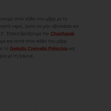
χνουμε στον κάδο του μίξερ με το
αστό νερό, ώστε να μην σβολιάσει και
 2’. Έπειτα βράζουμε την
Chantypak
υμε και αυτά στον κάδο του μίξερ
με το
Geladis Cremella Pistachio
και
ρια με τη Sauce.