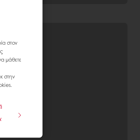
ία στον
ις
να μάθετε
κ στην
kies.
ή
ν