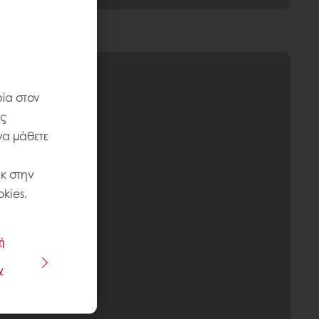
ία στον
ις
να μάθετε
κ στην
kies.
ή
ν