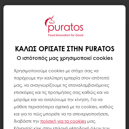
Togg
navi
Η ΔΈΣΜΕΥΣΉ ΜΑΣ ΣΤΗ ΒΙΩΣΙΜΌΤΗΤΑ
ΚΟΙΝΌΤΗΤΕΣ
ΚΑΛΏΣ ΟΡΊΣΑΤΕ ΣΤΗΝ PURATOS
Ο ιστότοπός μας χρησιμοποιεί cookies
Χρησιμοποιούμε cookies με στόχο σας να
παρέχουμε την καλύτερη εμπειρία στον ιστότοπό
μας, να αναγνωρίζουμε τις επαναλαμβανόμενες
επισκέψεις και τις προτιμήσεις σας καθώς και να
μετράμε και να αναλύουμε την κίνηση. Για να
μάθετε περισσότερα σχετικά με τα cookies, καθώς
και για το πώς μπορείτε να τα απενεργοποιήσετε,
διαβάστε την
πολιτική για τα
cookies
μας.
Κάνοντας κλικ στην επιλογή «Αποδοχή όλων των