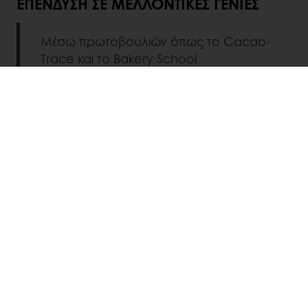
ΕΠΈΝΔΥΣΗ ΣΕ ΜΕΛΛΟΝΤΙΚΈΣ ΓΕΝΙΈΣ
Μέσω πρωτοβουλιών όπως το Cacao-
Trace και το Bakery School
Foundation, συνεχίζουμε να
εργαζόμαστε για ένα πιο βιώσιμο και
χωρίς αποκλεισμούς μέλλον για τις
κοινότητες που συνδέονται με τον κλάδο
μας.
2025
ΈΚΘΕΣΗ ΒΙΩΣΙΜΌΤΗΤΑΣ
Βουτήξτε στο ταξίδι μας για τη