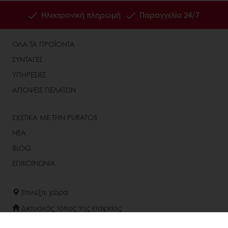
Ηλεκτρονική πληρωμή
Παραγγελία 24/7
ΟΛΑ ΤΑ ΠΡΟΪΟΝΤΑ
ΣΥΝΤΑΓΕΣ
ΥΠΗΡΕΣΙΕΣ
ΑΠΟΨΕΙΣ ΠΕΛΑΤΩΝ
ΣΧΕΤΙΚΑ ΜΕ ΤΗΝ PURATOS
ΝΕΑ
BLOG
ΕΠΙΚΟΙΝΩΝΙΑ
Επιλέξτε χώρα
Δικτυακός τόπος της εταιρείας