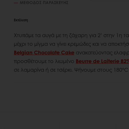
ΜΈΘΟΔΟΣ ΠΑΡΑΣΚΕΥΉΣ
Εκτέλεση
Χτυπάμε τα αυγά με τη ζάχαρη για 2’ στην 1η τα
μέχρι το μίγμα να γίνει κρεμώδες και να αποκτ
Belgian Chocolate Cake
ανακατεύοντας ελαφρά 
προσθέτουμε το λιωμένο
Beurre de Laiterie 82
σε λαμαρίνα ή σε τσέρκι. Ψήνουμε στους 180°C 