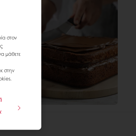
ία στον
ις
να μάθετε
κ στην
kies.
ή
ν