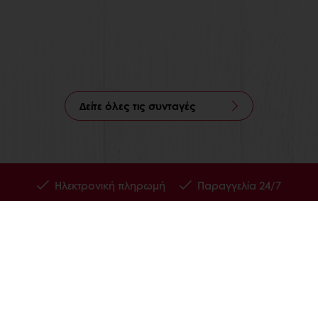
Δείτε όλες τις συνταγές
Ηλεκτρονική πληρωμή
Παραγγελία 24/7
 ΤΗΝ PURATOS
Α