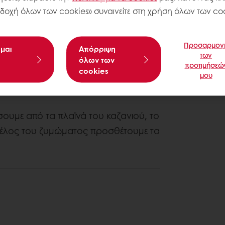
δοχή όλων των cookies» συναινείτε στη χρήση όλων των coo
Προσαρμογ
μαι
Aπόρριψη
των
όλων των
προτιμήσεώ
cookies
μου
σουμε από τα πλαϊνά του καζανιού, το
ο τέλος του ζυμώματος προσθέτουμε τα