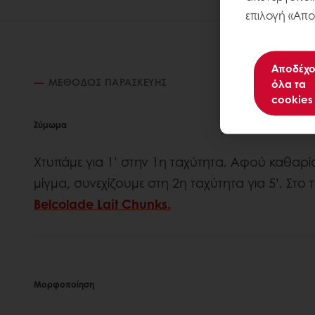
επιλογή «Απο
Αποδέχο
ΜΈΘΟΔΟΣ ΠΑΡΑΣΚΕΥΉΣ
όλα τα
cookies
Ζύμωμα
Χτυπάμε για 1’ στην 1η ταχύτητα. Αφού καθαρί
μίγμα, συνεχίζουμε στη 2η ταχύτητα για 5’. Στ
Belcolade Lait Chunks.
Μορφοποίηση