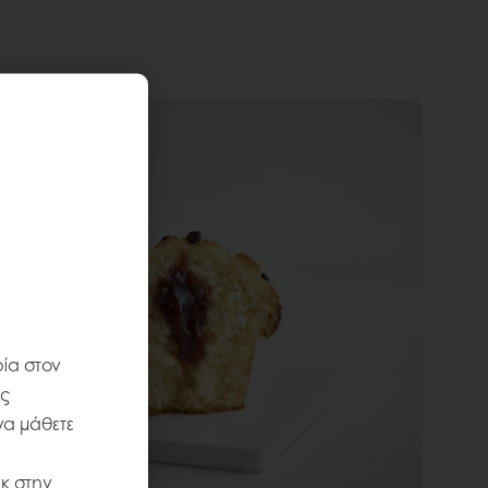
ία στον
ις
να μάθετε
κ στην