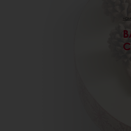
HOM
Β
C