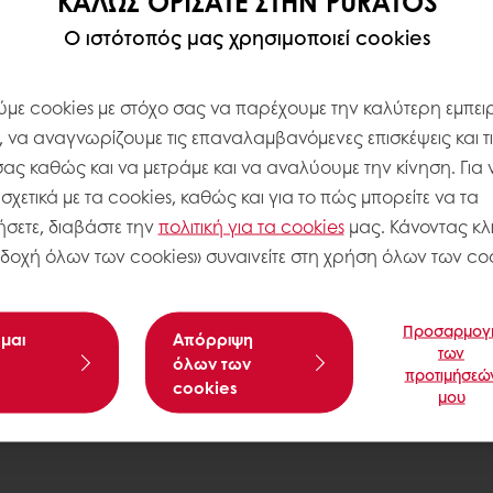
ΚΑΛΏΣ ΟΡΊΣΑΤΕ ΣΤΗΝ PURATOS
Ο ιστότοπός μας χρησιμοποιεί cookies
με cookies με στόχο σας να παρέχουμε την καλύτερη εμπειρ
, να αναγνωρίζουμε τις επαναλαμβανόμενες επισκέψεις και τ
σας καθώς και να μετράμε και να αναλύουμε την κίνηση. Για 
χετικά με τα cookies, καθώς και για το πώς μπορείτε να τα
σετε, διαβάστε την
πολιτική για τα
cookies
μας. Κάνοντας κλι
δοχή όλων των cookies» συναινείτε στη χρήση όλων των coo
Προσαρμογ
μαι
Aπόρριψη
το καρύδι.
των
όλων των
προτιμήσεώ
cookies
μου