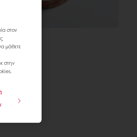
ία στον
ις
να μάθετε
κ στην
kies.
ή
ν