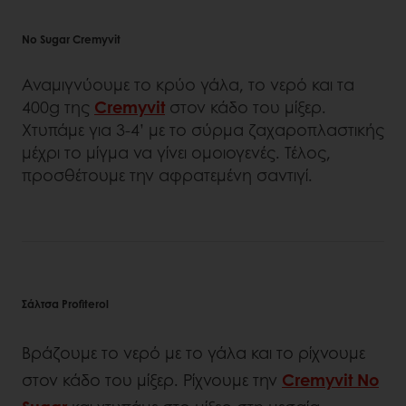
No Sugar Cremyvit
Αναμιγνύουμε το κρύο γάλα, το νερό και τα
400g της
Cremyvit
στον κάδο του μίξερ.
Χτυπάμε για 3-4’ με το σύρμα ζαχαροπλαστικής
μέχρι το μίγμα να γίνει ομοιογενές. Τέλος,
προσθέτουμε την αφρατεμένη σαντιγί.
Σάλτσα Profiterol
Βράζουμε το νερό με το γάλα και το ρίχνουμε
στον κάδο του μίξερ. Ρίχνουμε την
Cremyvit No