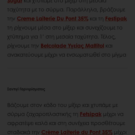
Sugar
και χτυπάμε στο μίξερ στη μεσαία
ταχύτητα με το σύρμα. Παράλληλα, βράζουμε
την
Creme Laiterie Du Pont 35%
και τη
Festipak
τη ρίχνουμε μέσα στο μίξερ και συνεχίζουμε το
χτύπημα για 1’ στη μεσαία ταχύτητα. Τέλος,
ρίχνουμε την
Belcolade Υγείας Maltitol
και
ανακατεύουμε μέχρι να ενσωματωθεί στο μίγμα
Σαντιγί Γαρνιρίσματος
Βάζουμε στον κάδο του μίξερ και χτυπάμε με
σύρμα ζαχαροπλαστικής τη
Fetsipak
μέχρι να
αφρατέψει καλά και στη συνέχεια προσθέτουμε
σταδιακά την
Crème Laiterie du Pont 35%
μέχρι