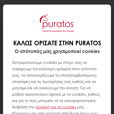
Togg
navi
ΣΥΝΤΑΓΕΣ
NO SUGAR CREMYVIT PROFITEROL
ΚΑΛΏΣ ΟΡΊΣΑΤΕ ΣΤΗΝ PURATOS
Ο ιστότοπός μας χρησιμοποιεί cookies
Χρησιμοποιούμε cookies με στόχο σας να
παρέχουμε την καλύτερη εμπειρία στον ιστότοπό
μας, να αναγνωρίζουμε τις επαναλαμβανόμενες
επισκέψεις και τις προτιμήσεις σας καθώς και να
μετράμε και να αναλύουμε την κίνηση. Για να
μάθετε περισσότερα σχετικά με τα cookies, καθώς
και για το πώς μπορείτε να τα απενεργοποιήσετε,
διαβάστε την
πολιτική για τα
cookies
μας.
Κάνοντας κλικ στην επιλογή «Αποδοχή όλων των