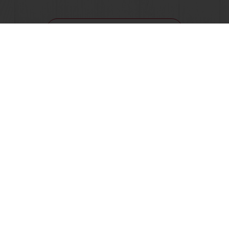
Δείτε όλες τις συνταγές
Ηλεκτρονική πληρωμή
Παραγγελία 24/7
ΟΛΑ ΤΑ ΠΡΟΪΟΝΤΑ
ΣΥΝΤΑΓΕΣ
ΥΠΗΡΕΣΙΕΣ
ΑΠΟΨΕΙΣ ΠΕΛΑΤΩΝ
ΣΧΕΤΙΚΑ ΜΕ ΤΗΝ PURATOS
ΝΕΑ
BLOG
ΕΠΙΚΟΙΝΩΝΙΑ