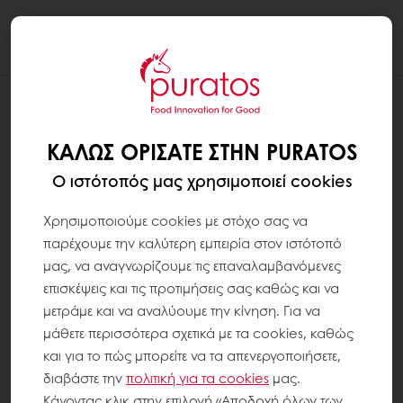
Togg
navi
ΣΥΝΤΑΓΕΣ
EASY CIABATTINI & SOFTGRAIN
ΚΑΛΏΣ ΟΡΊΣΑΤΕ ΣΤΗΝ PURATOS
MULTIGRAIN
Ο ιστότοπός μας χρησιμοποιεί cookies
Χρησιμοποιούμε cookies με στόχο σας να
παρέχουμε την καλύτερη εμπειρία στον ιστότοπό
μας, να αναγνωρίζουμε τις επαναλαμβανόμενες
επισκέψεις και τις προτιμήσεις σας καθώς και να
μετράμε και να αναλύουμε την κίνηση. Για να
μάθετε περισσότερα σχετικά με τα cookies, καθώς
και για το πώς μπορείτε να τα απενεργοποιήσετε,
διαβάστε την
πολιτική για τα
cookies
μας.
Κάνοντας κλικ στην επιλογή «Αποδοχή όλων των