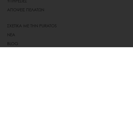
ΥΠΗΡΕΣΙΕΣ
ΑΠΟΨΕΙΣ ΠΕΛΑΤΩΝ
ΣΧΕΤΙΚΑ ΜΕ ΤΗΝ PURATOS
ΝΕΑ
BLOG
ΕΠΙΚΟΙΝΩΝΙΑ
Επιλέξτε χώρα
Δικτυακός τόπος της εταιρείας
+30-22620-32407 - 09
Info@puratos.gr