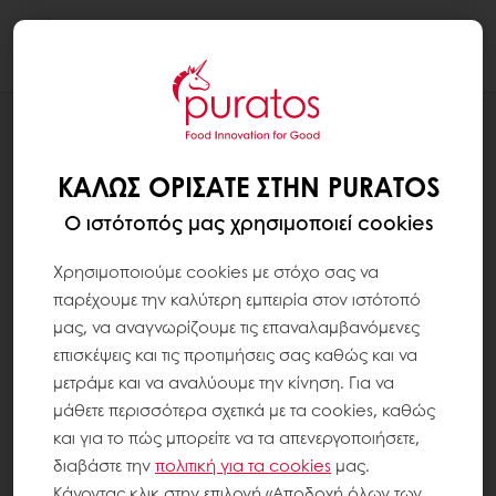
Togg
navi
ΣΥΝΤΑΓΕΣ
DOLCE AMIGO CAKE
ΚΑΛΏΣ ΟΡΊΣΑΤΕ ΣΤΗΝ PURATOS
Ο ιστότοπός μας χρησιμοποιεί cookies
Χρησιμοποιούμε cookies με στόχο σας να
παρέχουμε την καλύτερη εμπειρία στον ιστότοπό
μας, να αναγνωρίζουμε τις επαναλαμβανόμενες
επισκέψεις και τις προτιμήσεις σας καθώς και να
μετράμε και να αναλύουμε την κίνηση. Για να
μάθετε περισσότερα σχετικά με τα cookies, καθώς
και για το πώς μπορείτε να τα απενεργοποιήσετε,
διαβάστε την
πολιτική για τα
cookies
μας.
Κάνοντας κλικ στην επιλογή «Αποδοχή όλων των