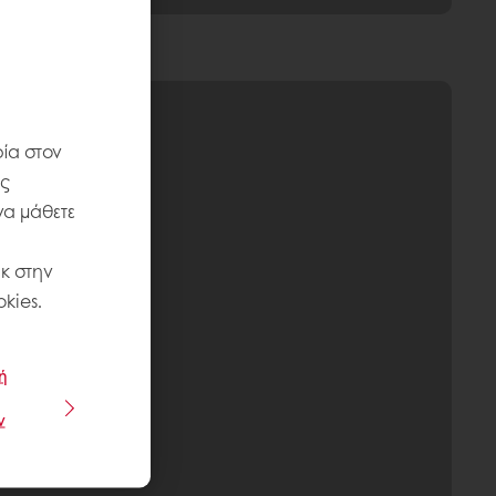
ία στον
ις
να μάθετε
κ στην
kies.
ή
ν