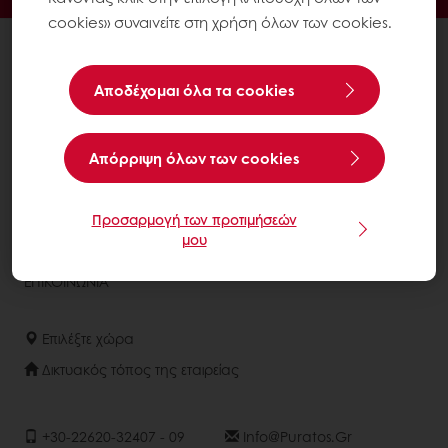
cookies» συναινείτε στη χρήση όλων των cookies.
ΟΛΑ ΤΑ ΠΡΟΪΟΝΤΑ
ΣΥΝΤΑΓΕΣ
Αποδέχομαι όλα τα cookies
ΥΠΗΡΕΣΙΕΣ
ΑΠΟΨΕΙΣ ΠΕΛΑΤΩΝ
Aπόρριψη όλων των cookies
ΣΧΕΤΙΚΑ ΜΕ ΤΗΝ PURATOS
Προσαρμογή των προτιμήσεών
ΝΕΑ
μου
BLOG
ΕΠΙΚΟΙΝΩΝΙΑ
Επιλέξτε χώρα
Δικτυακός τόπος της εταιρείας
+30-22620-32407 - 09
Info@puratos.gr