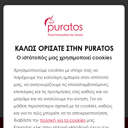
Togg
navi
ΠΟΙΕΣ ΜΕΘΌΔΟΥΣ ΠΛΗΡΩΜΉΣ
ΔΈΧΕΣΤΕ;
ΚΑΛΏΣ ΟΡΊΣΑΤΕ ΣΤΗΝ PURATOS
Αν έχετε αγοράσει από την Puratos στο
Ο ιστότοπός μας χρησιμοποιεί cookies
παρελθόν, μπορείτε να χρησιμοποιήσετε τις
συνήθεις μεθόδους πληρωμής σας και να
Χρησιμοποιούμε cookies με στόχο σας να
πληρώσετε τα τιμολόγιά σας εντός της
παρέχουμε την καλύτερη εμπειρία στον ιστότοπό
συμφωνημένης προθεσμίας πληρωμής. Αν
μας, να αναγνωρίζουμε τις επαναλαμβανόμενες
είστε νέος πελάτης, μπορείτε να πληρώσετε
επισκέψεις και τις προτιμήσεις σας καθώς και να
χρησιμοποιώντας ηλεκτρονική πληρωμή.
μετράμε και να αναλύουμε την κίνηση. Για να
(πιστωτικές κάρτες, κ.λπ.)
μάθετε περισσότερα σχετικά με τα cookies, καθώς
και για το πώς μπορείτε να τα απενεργοποιήσετε,
διαβάστε την
πολιτική για τα
cookies
μας.
Ηλεκτρονική πληρωμή
Παραγγελία 24/7
Κάνοντας κλικ στην επιλογή «Αποδοχή όλων των