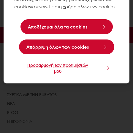
εξακολουθείτε να μην βλέπετε τα συνηθισμένα
cookies» συναινείτε στη χρήση όλων των cookies.
προϊόντα σας, επικοινωνήστε μαζί μας.
Αποδέχομαι όλα τα cookies
Ηλεκτρονική πληρωμή
Παραγγελία 24/7
Aπόρριψη όλων των cookies
ΟΛΑ ΤΑ ΠΡΟΪΟΝΤΑ
ΣΥΝΤΑΓΕΣ
Προσαρμογή των προτιμήσεών
ΥΠΗΡΕΣΙΕΣ
μου
ΑΠΟΨΕΙΣ ΠΕΛΑΤΩΝ
ΣΧΕΤΙΚΑ ΜΕ ΤΗΝ PURATOS
ΝΕΑ
BLOG
ΕΠΙΚΟΙΝΩΝΙΑ