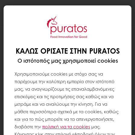
Togg
navi
ΚΑΤΆΦΕΡΑ ΝΑ ΔΗΜΙΟΥΡΓΉΣΩ ΤΟΝ
ΛΟΓΑΡΙΑΣΜΌ ΜΟΥ ΣΤΟ MYPURATOS,
ΚΑΛΏΣ ΟΡΊΣΑΤΕ ΣΤΗΝ PURATOS
ΑΛΛΆ ΔΕΝ ΒΛΈΠΩ ΤΑ ΣΥΝΗΘΙΣΜΈΝΑ
Ο ιστότοπός μας χρησιμοποιεί cookies
ΠΡΟΪΌΝΤΑ ΜΟΥ
Εάν είστε ήδη πελάτης (έχετε έναν έγκυρο
Χρησιμοποιούμε cookies με στόχο σας να
αριθμό πελάτη): δοκιμάστε να αποσυνδεθείτε
παρέχουμε την καλύτερη εμπειρία στον ιστότοπό
και στη συνέχεια να συνδεθείτε ξανά στον
μας, να αναγνωρίζουμε τις επαναλαμβανόμενες
λογαριασμό σας. Για να αποσυνδεθείτε, κάντε
επισκέψεις και τις προτιμήσεις σας καθώς και να
κλικ στο εικονίδιο "My Puratos" επάνω δεξιά και,
μετράμε και να αναλύουμε την κίνηση. Για να
στη συνέχεια, στην "αποσύνδεση". Στη συνέχεια,
μάθετε περισσότερα σχετικά με τα cookies, καθώς
ξανά κάντε κλικ στο MyPuratos επάνω δεξιά και
και για το πώς μπορείτε να τα απενεργοποιήσετε,
στην "σύνδεση". Εάν έχετε ήδη δοκιμάσει να
διαβάστε την
πολιτική για τα
cookies
μας.
αποσυνδεθείτε και να συνδεθείτε ξανά και
Κάνοντας κλικ στην επιλογή «Αποδοχή όλων των