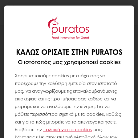
Togg
navi
ΝΕΑ
H PURATOS HELLAS ΥΠΟΣΤΉΡΙΞΕ ΤΗΝ
ΚΑΛΏΣ ΟΡΊΣΑΤΕ ΣΤΗΝ PURATOS
ΔΡΆΣΗ ΤΗΣ ΚΟΙΝΩΝΙΚΉΣ ΚΟΥΖΊΝΑΣ «Ο
ΆΛΛΟΣ ΆΝΘΡΩΠΟΣ» ΣΤΗΝ ΒΌΡΕΙΑ
Ο ιστότοπός μας χρησιμοποιεί cookies
ΕΎΒΟΙΑ
Χρησιμοποιούμε cookies με στόχο σας να
παρέχουμε την καλύτερη εμπειρία στον ιστότοπό
μας, να αναγνωρίζουμε τις επαναλαμβανόμενες
επισκέψεις και τις προτιμήσεις σας καθώς και να
μετράμε και να αναλύουμε την κίνηση. Για να
μάθετε περισσότερα σχετικά με τα cookies, καθώς
και για το πώς μπορείτε να τα απενεργοποιήσετε,
διαβάστε την
πολιτική για τα
cookies
μας.
Κάνοντας κλικ στην επιλογή «Αποδοχή όλων των