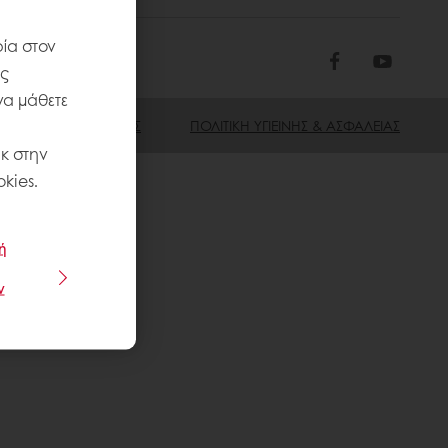
ία στον
ις
να μάθετε
ΌΡΟΙ ΠΏΛΗΣΗΣ
ΠΟΛΙΤΙΚΗ ΥΓΙΕΙΝΗΣ & ΑΣΦΑΛΕΙΑΣ
κ στην
kies.
ή
ν