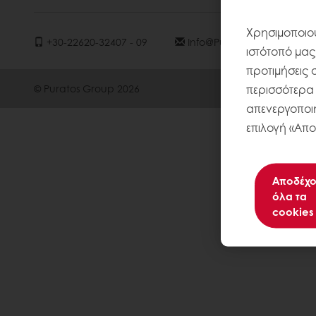
Χρησιμοποιού
+30-22620-32407 - 09
Info@puratos.gr
ιστότοπό μας
προτιμήσεις 
περισσότερα σ
© Puratos Group 2026
απενεργοποιή
επιλογή «Απο
Αποδέχο
όλα τα
cookies