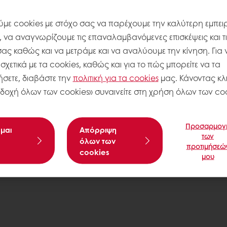
με cookies με στόχο σας να παρέχουμε την καλύτερη εμπειρ
, να αναγνωρίζουμε τις επαναλαμβανόμενες επισκέψεις και τ
σας καθώς και να μετράμε και να αναλύουμε την κίνηση. Για 
χετικά με τα cookies, καθώς και για το πώς μπορείτε να τα
ΠΟΛΙΤΙΚΗ ΑΠΟΡΡΗΤΟΥ
ΠΟΛΙΤΙΚΉ ΤΩΝ ΚΟΥΛΊ
σετε, διαβάστε την
πολιτική για τα
cookies
μας. Κάνοντας κλι
δοχή όλων των cookies» συναινείτε στη χρήση όλων των coo
Προσαρμογ
μαι
Aπόρριψη
των
όλων των
προτιμήσεώ
cookies
μου