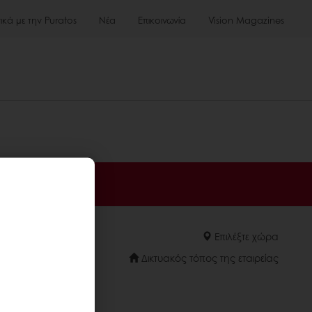
τικά με την Puratos
Νέα
Επικοινωνία
Vision Magazines
Επιλέξτε χώρα
Δικτυακός τόπος της εταιρείας