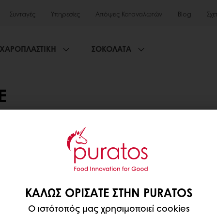
Συνταγές
Υπηρεσίες
Απόψεις Καταναλωτών
Blog
Σχε
ΧΑΡΟΠΛΑΣΤΙΚΗ
ΣΟΚΟΛΑΤΑ
E
Ηλεκτρονική πληρωμή
Παραγγελία 24/7
 ΤΗΝ PURATOS
ΚΑΛΏΣ ΟΡΊΣΑΤΕ ΣΤΗΝ PURATOS
Ο ιστότοπός μας χρησιμοποιεί cookies
Α