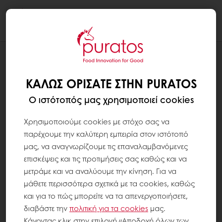
Togg
navi
CAMPAIGNS
ΨΩΜΊ ΧΑΜΗΛΟΎ ΓΛΥΚΑΙΜΙΚΟΎ ΔΕΊΚΤΗ
ΚΑΛΏΣ ΟΡΊΣΑΤΕ ΣΤΗΝ PURATOS
ΈΝΤΥΠΟ
Ο ιστότοπός μας χρησιμοποιεί cookies
Χρησιμοποιούμε cookies με στόχο σας να
παρέχουμε την καλύτερη εμπειρία στον ιστότοπό
μας, να αναγνωρίζουμε τις επαναλαμβανόμενες
επισκέψεις και τις προτιμήσεις σας καθώς και να
μετράμε και να αναλύουμε την κίνηση. Για να
μάθετε περισσότερα σχετικά με τα cookies, καθώς
και για το πώς μπορείτε να τα απενεργοποιήσετε,
διαβάστε την
πολιτική για τα
cookies
μας.
Κάνοντας κλικ στην επιλογή «Αποδοχή όλων των