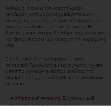
Καθώς οι ανάγκες των καταναλωτών
αλλάζουν, οι παραγωγοί χρειάζονται έναν
συνεργάτη που κατανοεί τόσο την αγορά όσο
και την τεχνολογία πίσω από το προϊόν. Η
Puratos μπορεί να σας βοηθήσει να μετατρέψετε
τις τάσεις σε πρακτικές λύσεις για την παραγωγή
σας.
Στην Puratos, δεν προσφέρουμε μόνο
συστατικά. Προσφέρουμε τεχνογνωσία, τεχνική
υποστήριξη και εργαλεία που βοηθούν την
επιχείρησή σας να αναπτυχθεί με ασφάλεια και
συνέπεια.
Αισθητηριακή ανάλυση
: Ελέγχουμε μαζί
τη γεύση, την υφή και τη συνολική