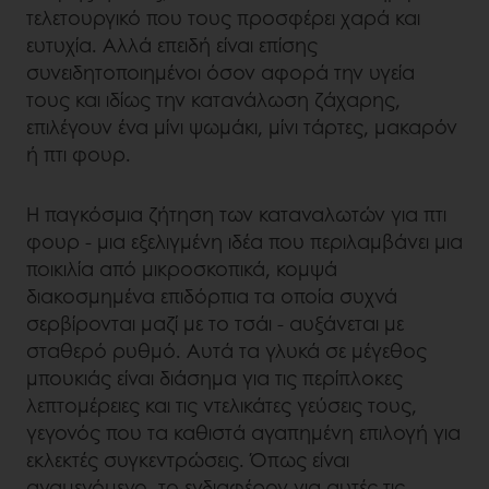
τελετουργικό που τους προσφέρει χαρά και
ευτυχία. Αλλά επειδή είναι επίσης
συνειδητοποιημένοι όσον αφορά την υγεία
τους και ιδίως την κατανάλωση ζάχαρης,
επιλέγουν ένα μίνι ψωμάκι, μίνι τάρτες, μακαρόν
ή πτι φουρ.
Η παγκόσμια ζήτηση των καταναλωτών για πτι
φουρ - μια εξελιγμένη ιδέα που περιλαμβάνει μια
ποικιλία από μικροσκοπικά, κομψά
διακοσμημένα επιδόρπια τα οποία συχνά
σερβίρονται μαζί με το τσάι - αυξάνεται με
σταθερό ρυθμό. Αυτά τα γλυκά σε μέγεθος
μπουκιάς είναι διάσημα για τις περίπλοκες
λεπτομέρειες και τις ντελικάτες γεύσεις τους,
γεγονός που τα καθιστά αγαπημένη επιλογή για
εκλεκτές συγκεντρώσεις. Όπως είναι
αναμενόμενο, το ενδιαφέρον για αυτές τις