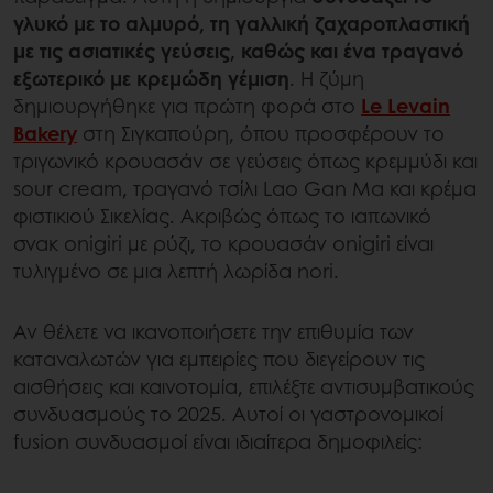
γλυκό με το αλμυρό, τη γαλλική ζαχαροπλαστική
με τις ασιατικές γεύσεις, καθώς και ένα τραγανό
εξωτερικό με κρεμώδη γέμιση
. Η ζύμη
δημιουργήθηκε για πρώτη φορά στο
Le Levain
Bakery
στη Σιγκαπούρη, όπου προσφέρουν το
τριγωνικό κρουασάν σε γεύσεις όπως κρεμμύδι και
sour cream, τραγανό τσίλι Lao Gan Ma και κρέμα
φιστικιού Σικελίας. Ακριβώς όπως το ιαπωνικό
σνακ onigiri με ρύζι, το κρουασάν onigiri είναι
τυλιγμένο σε μια λεπτή λωρίδα nori.
Αν θέλετε να ικανοποιήσετε την επιθυμία των
καταναλωτών για εμπειρίες που διεγείρουν τις
αισθήσεις και καινοτομία, επιλέξτε αντισυμβατικούς
συνδυασμούς το 2025. Αυτοί οι γαστρονομικοί
fusion συνδυασμοί είναι ιδιαίτερα δημοφιλείς: