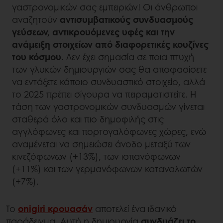
γαστρονομικών σας εμπειριών! Οι άνθρωποι
αναζητούν
αντισυμβατικούς συνδυασμούς
γεύσεων, αντικρουόμενες υφές και την
ανάμειξη στοιχείων από διαφορετικές κουζίνες
του κόσμου.
Δεν έχει σημασία σε ποια πτυχή
των γλυκών δημιουργιών σας θα αποφασίσετε
να εντάξετε κάποιο συνδυαστικό στοιχείο, αλλά
το 2025 πρέπει σίγουρα να πειραματιστείτε. Η
τάση των γαστρονομικών συνδυασμών γίνεται
σταθερά όλο και πιο δημοφιλής στις
αγγλόφωνες και πορτογαλόφωνες χώρες, ενώ
αναμένεται να σημειώσει άνοδο μεταξύ των
κινεζόφωνων (+13%), των ισπανόφωνων
(+11%) και των γερμανόφωνων καταναλωτών
(+7%).
Το
onigiri κρουασάν
αποτελεί ένα ιδανικό
παράδειγμα. Αυτή η δημιουργία
συνδυάζει το