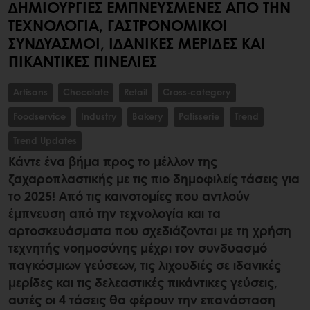
ΔΗΜΙΟΥΡΓΊΕΣ ΕΜΠΝΕΥΣΜΈΝΕΣ ΑΠΌ ΤΗΝ
ΤΕΧΝΟΛΟΓΊΑ, ΓΑΣΤΡΟΝΟΜΙΚΟΊ
ΣΥΝΔΥΑΣΜΟΊ, ΙΔΑΝΙΚΈΣ ΜΕΡΊΔΕΣ ΚΑΙ
ΠΙΚΆΝΤΙΚΕΣ ΠΙΝΕΛΙΈΣ
Artisans
Chocolate
Retail
Cross-category
Foodservice
Industry
Bakery
Patisserie
Trend
Trend Updates
Κάντε ένα βήμα προς το μέλλον της
ζαχαροπλαστικής με τις πιο δημοφιλείς τάσεις για
το 2025! Από τις καινοτομίες που αντλούν
έμπνευση από την τεχνολογία και τα
αρτοσκευάσματα που σχεδιάζονται με τη χρήση
τεχνητής νοημοσύνης μέχρι τον συνδυασμό
παγκόσμιων γεύσεων, τις λιχουδιές σε ιδανικές
μερίδες και τις δελεαστικές πικάντικες γεύσεις,
αυτές οι 4 τάσεις θα φέρουν την επανάσταση