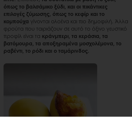
όπως το βαλσάμικο ξύδι, και οι πικάντικες
επιλογές ζύμωσης, όπως το κεφίρ και το
κομπούχα
γίνονται ολοένα και πιο δημοφιλή. Άλλα
φρούτα που ταιριάζουν σε αυτό το όξινο γευστικό
προφίλ είναι τα
κράνμπερι, τα κεράσια, τα
βατόμουρα, τα αποξηραμένα μοσχολέμονα, το
ραβέντι, το ρόδι και ο ταμάρινδος.