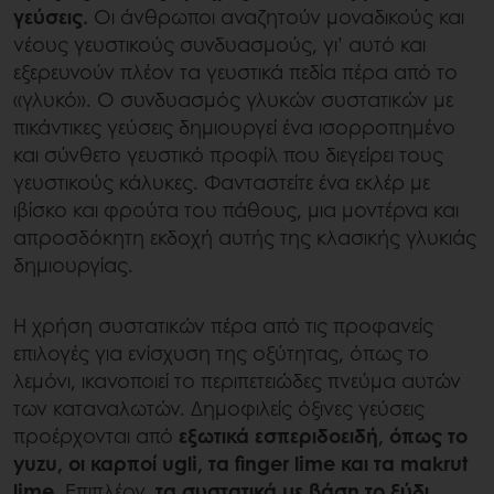
γεύσεις.
Οι άνθρωποι αναζητούν μοναδικούς και
νέους γευστικούς συνδυασμούς, γι’ αυτό και
εξερευνούν πλέον τα γευστικά πεδία πέρα από το
«γλυκό». Ο συνδυασμός γλυκών συστατικών με
πικάντικες γεύσεις δημιουργεί ένα ισορροπημένο
και σύνθετο γευστικό προφίλ που διεγείρει τους
γευστικούς κάλυκες. Φανταστείτε ένα εκλέρ με
ιβίσκο και φρούτα του πάθους, μια μοντέρνα και
απροσδόκητη εκδοχή αυτής της κλασικής γλυκιάς
δημιουργίας.
Η χρήση συστατικών πέρα από τις προφανείς
επιλογές για ενίσχυση της οξύτητας, όπως το
λεμόνι, ικανοποιεί το περιπετειώδες πνεύμα αυτών
των καταναλωτών. Δημοφιλείς όξινες γεύσεις
προέρχονται από
εξωτικά εσπεριδοειδή, όπως το
yuzu, οι καρποί ugli, τα finger lime και τα makrut
lime
. Επιπλέον,
τα συστατικά με βάση το ξύδι,