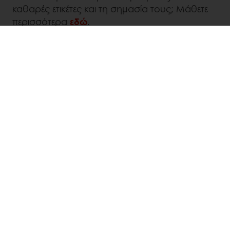
καθαρές ετικέτες και τη σημασία τους; Μάθετε
περισσότερα
εδώ
.
ΧΡΕΙΆΖΕΣΤΕ ΥΠΟΣΤΉΡΙΞΗ;
Στην Puratos, υποστηρίζουμε τους
επαγγελματίες της ζαχαροπλαστικής που
θέλουν να δημιουργούν better-for-you
απόλαυση χωρίς συμβιβασμούς.
Συνδυάζουμε:
Αποτελέσματα από την παγκόσμια έρευνα
καταναλωτών
Taste Tomorrow
Υψηλή τεχνογνωσία
σε διαφορετικές
εφαρμογές — από cakes και τάρτες έως